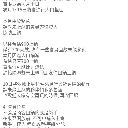
寬限期為次月十日
次月1~15日將會進行人口整理
本月由於緊急
請尚未上納的會員盡快登入
協助上納
以往預估900上納
僅有700貢獻, 均有一些會員因故未能參與
本月因為人口縮減
預估只有700上納
實際值可能比這還低
請協助聯繫未上線的朋友們回鍋上納
10日將依據上納信件來進行會籍暫除的動作
請未能上納的夥伴們多多包涵
也歡迎大家有空再玩的時候, 再次回歸
4. 會員招募
不論是商會回鍋的或是新手
在東亞開放前, 不可申請入主會
新手一律入 精靈城堡-塞維分舵