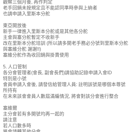
觀察三個月後, 再作判定
老手回鍋未按規定且不能認同準時參與上納者
也請申請入里斯本分舵
東亞開放後
新手一律進入里斯本分舵或是其他各分舵
主會與塞分舵暫定不收新手
改在里斯本分舵培訓 (所以請多開老手務必分號到里斯本分舵
與塞維分舵 謝謝!!)
塞維分舵作為收回鍋與掛賣使用
5. 人口管制
各分會管理者(會長, 副會長們)請協助記錄申請入會ID
特別是小號
會員申請入會後, 請發信給管理人員: 註明該號是哪個本尊號
所持有
在未來該會會員人數屆滿編情況, 將會對該分會進行整合
塞維爾
主分會若有多開號均再一起的
請注意
若人口數多時
將會請轉其他分會