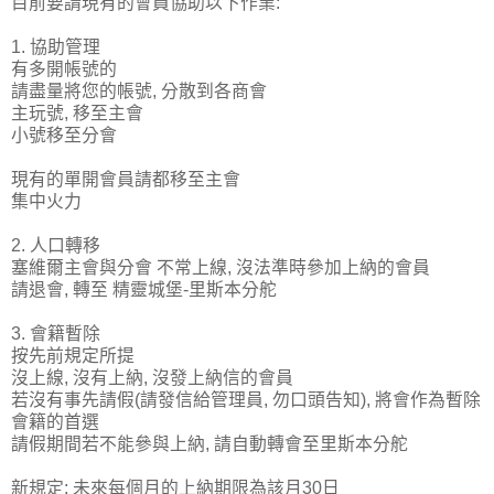
目前要請現有的會員協助以下作業:
1. 協助管理
有多開帳號的
請盡量將您的帳號, 分散到各商會
主玩號, 移至主會
小號移至分會
現有的單開會員請都移至主會
集中火力
2. 人口轉移
塞維爾主會與分會 不常上線, 沒法準時參加上納的會員
請退會, 轉至 精靈城堡-里斯本分舵
3. 會籍暫除
按先前規定所提
沒上線, 沒有上納, 沒發上納信的會員
若沒有事先請假(請發信給管理員, 勿口頭告知), 將會作為暫除
會籍的首選
請假期間若不能參與上納, 請自動轉會至里斯本分舵
新規定: 未來每個月的上納期限為該月30日