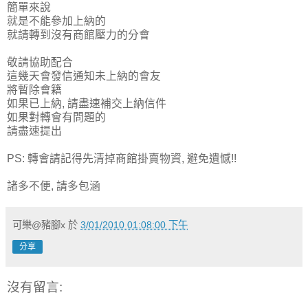
簡單來說
就是不能參加上納的
就請轉到沒有商館壓力的分會
敬請協助配合
這幾天會發信通知未上納的會友
將暫除會籍
如果已上納, 請盡速補交上納信件
如果對轉會有問題的
請盡速提出
PS: 轉會請記得先清掉商館掛賣物資, 避免遺憾!!
諸多不便, 請多包涵
可樂@豬腳x
於
3/01/2010 01:08:00 下午
分享
沒有留言: