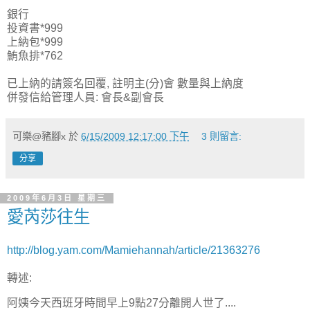
銀行
投資書*999
上納包*999
鮪魚排*762
已上納的請簽名回覆, 註明主(分)會 數量與上納度
併發信給管理人員: 會長&副會長
可樂@豬腳x
於
6/15/2009 12:17:00 下午
3 則留言:
分享
2009年6月3日 星期三
愛芮莎往生
http://blog.yam.com/Mamiehannah/article/21363276
轉述:
阿姨今天西班牙時間早上9點27分離開人世了....