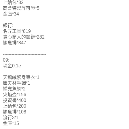
上納包*82
商會特製許可證*5
金庫*34
銀行:
名匠工具*819
貪心商人的鎖鏈*282
鮪魚排*847
------------------------------
09:
現金0.1e
天鵝絨緊身束衣*1
庫夫林手鐲*1
補充魚網*2
火焰壺*156
投資書*400
上納包*200
鮪魚排*108
流行3*1
金庫*15