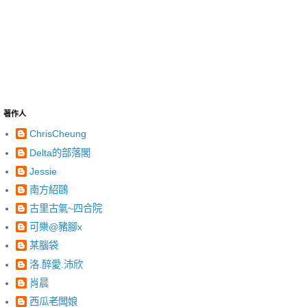
著作人
ChrisCheung
Delta的部落閣
Jessie
南方紹鷗
古里古氣~四合院
可樂@豬腳x
某腦袋
洛.醉愛.沛欣
肖晨
西瓜老闆娘