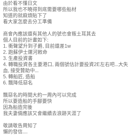
由於看不懂日文
所以我也不曉得到底需要哪些船材
知道的就麻煩貼下了
看大家怎麼去分工準備
商會內應該還有其他人的號也會叛土耳其去
個人目前的計畫如下:
1. 衝聲望升到子爵, 目前還差1w
2. 跑蘇伊士運河敕命
3. 生產投資書
4. 轉職投資各主要港口, 兩個號估計要投資2E左右吧...大失
血, 接受贊助中...
5. 轉船匠, 造船
6. 飄降低惡名
飄惡名的時間大約一周內可以完成
所以要造船的手腳要快
因為船造完後
我夫妻倆應該又會繼續去浪跡天涯了
敬請敬告周知了
懶的發信....