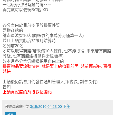
一起玩玩也很有趣的唷~~~
弄完就可以去玩BC戰 XD
各分會由於目前多屬於掛賣性質
要拼商館的
請盡量湊齊10人(同帳號的本尊分身僅算一人)
並且上納貢獻度於該月結算時
名列前20名
才可以取得商館(若未滿10人條件, 也不能取得, 未來若有商館
等級, 也有商館維持條件需達標準)
故本月各分會仍繼續採用自由上納
掛賣物品要流動快速, 就是要上納擠到前面, 越前面越好, 賣得
越快
上納後仍請會員們發信通知管理人員(會長, 副會長們)
告知
上納貢獻度的前後數據變化
可樂@豬腳x
於
3/15/2010 04:23:00 下午
分享