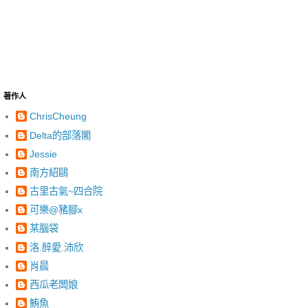
著作人
ChrisCheung
Delta的部落閣
Jessie
南方紹鷗
古里古氣~四合院
可樂@豬腳x
某腦袋
洛.醉愛.沛欣
肖晨
西瓜老闆娘
鮪魚