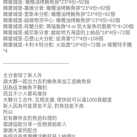
精靈城堡: 橄欖油烤鮪魚排*23*4份=92個
精靈城堡-塞維分會: 橄欖油烤鮪魚排*23*4份=92個
精靈城堡-里斯本分舵: 橄欖油烤鮪魚排*23*4份=92個
精靈城堡-超級物流中心: 橄欖油烤鮪魚排*23*4份=92個
精靈城堡-荷蘭分舵: 瑪瑙髮飾*4 or 防大鯊魚的聖痕*5*4=20個
精靈城堡-威尼斯分會: 獻給地方海盜的上納品*18*4份=72個
精靈城堡-亞歷山大分舵: 投資書*27*4份=108個
精靈城堡-卡利卡特分舵: 火焰壺*18*4份=72個 or 喀爾特手鐲
*4
-------------------------------------------
主分會除了新人外
請大夥一起出力去釣鮪魚來加工造鮪魚排
因為這次鮪魚不難釣
而且不少人都有庫存
大夥分工合作, 互相支援, 很快就可以滿1000貢獻度
新人因為可能資金不足, 釣魚技能不高
所以
若有夥伴去釣魚造料理的
還請協助分享一些物資給新人
謝謝大家的配合
每個月商會團體活動就是上納啊!!!