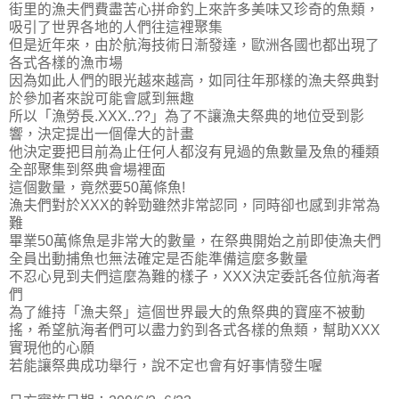
街里的漁夫們費盡苦心拼命釣上來許多美味又珍奇的魚類，
吸引了世界各地的人們往這裡聚集
但是近年來，由於航海技術日漸發達，歐洲各國也都出現了
各式各樣的漁市場
因為如此人們的眼光越來越高，如同往年那樣的漁夫祭典對
於參加者來說可能會感到無趣
所以「漁勞長.XXX..??」為了不讓漁夫祭典的地位受到影
響，決定提出一個偉大的計畫
他決定要把目前為止任何人都沒有見過的魚數量及魚的種類
全部聚集到祭典會場裡面
這個數量，竟然要50萬條魚!
漁夫們對於XXX的幹勁雖然非常認同，同時卻也感到非常為
難
畢業50萬條魚是非常大的數量，在祭典開始之前即使漁夫們
全員出動捕魚也無法確定是否能準備這麼多數量
不忍心見到夫們這麼為難的樣子，XXX決定委託各位航海者
們
為了維持「漁夫祭」這個世界最大的魚祭典的寶座不被動
搖，希望航海者們可以盡力釣到各式各樣的魚類，幫助XXX
實現他的心願
若能讓祭典成功舉行，說不定也會有好事情發生喔