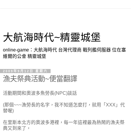
大航海時代~精靈城堡
online-game：大航海時代 台灣代理商 戰列艦伺服器 位在塞
維爾的公會 精靈城堡
2009年9月12日 星期六
漁夫祭典活動~便當翻譯
活動期間和奧波多魚勞長(NPC)談話
(那個~~~漁勞長的名字，我不知道怎麼打，就用「XXX」代
替喔)
在里斯本北方的奧波多港裡，每一年這裡最為熱鬧的漁夫祭
典又到來了，