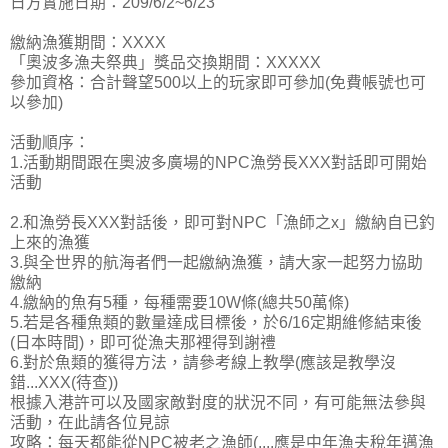
日方實施日期：209/6/2~6/23
繳納漁獲期間：XXXX
「奧波多漁夫祭典」獎品交換期間：XXXXX
參加資格：合計聲望500以上的玩家即可參加(免費帳號也可
以參加)
活動順序：
1.活動期間跟在奧波多廣場的NPC漁勞長XXX對話即可開始
活動
2.和漁勞長XXX對話後，即可對NPC「漁師之x」繳納自已釣
上來的漁獲
3.與全世界的航海者們一起繳納漁獲，請大家一起努力協助
繳納
4.繳納的魚有5種，每種需要10W條(總共50萬條)
5.若是各種魚類的數量達成目標後，於6/16定期維修結束後
(日本時間)，即可從漁夫那裡得到謝禮
6.對於魚類的獲得方法，請參考線上教學(應該是教學沒
錯...XXX(待查))
根據入港許可以及國家敵對度的狀況不同，有可能無法參與
活動，在此請各位見諒
攻略：每天都能從NPC被老之漁師(....應是中年漁夫稅年邁漁