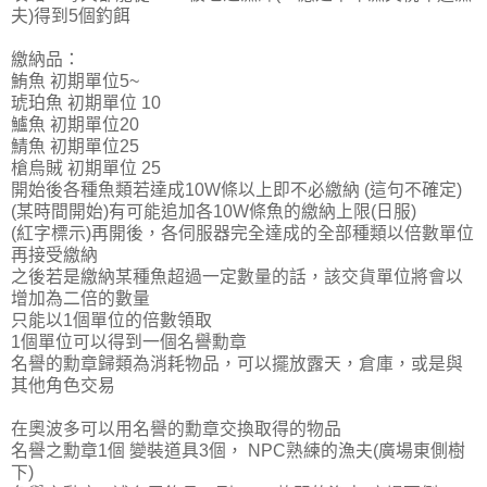
夫)得到5個釣餌
繳納品：
鮪魚 初期單位5~
琥珀魚 初期單位 10
鱸魚 初期單位20
鯖魚 初期單位25
槍烏賊 初期單位 25
開始後各種魚類若達成10W條以上即不必繳納 (這句不確定)
(某時間開始)有可能追加各10W條魚的繳納上限(日服)
(紅字標示)再開後，各伺服器完全達成的全部種類以倍數單位
再接受繳納
之後若是繳納某種魚超過一定數量的話，該交貨單位將會以
增加為二倍的數量
只能以1個單位的倍數領取
1個單位可以得到一個名譽勳章
名譽的勳章歸類為消耗物品，可以擺放露天，倉庫，或是與
其他角色交易
在奧波多可以用名譽的勳章交換取得的物品
名譽之勳章1個 變裝道具3個， NPC熟練的漁夫(廣場東側樹
下)