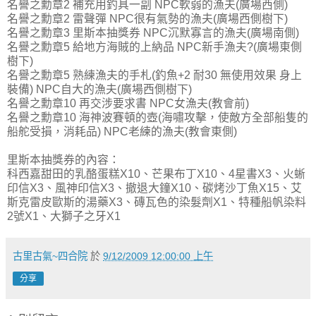
名譽之勳章2 補充用釣具一副 NPC軟弱的漁夫(廣場西側)
名譽之勳章2 雷聲彈 NPC很有氣勢的漁夫(廣場西側樹下)
名譽之勳章3 里斯本抽獎券 NPC沉默寡言的漁夫(廣場南側)
名譽之勳章5 給地方海賊的上納品 NPC新手漁夫?(廣場東側
樹下)
名譽之勳章5 熟練漁夫的手札(釣魚+2 耐30 無使用效果 身上
裝備) NPC自大的漁夫(廣場西側樹下)
名譽之勳章10 再交涉要求書 NPC女漁夫(教會前)
名譽之勳章10 海神波賽頓的壺(海嘯攻擊，使敵方全部船隻的
船舵受損，消耗品) NPC老練的漁夫(教會東側)
里斯本抽獎券的內容：
科西嘉甜田的乳酪蛋糕X10、芒果布丁X10、4星書X3、火蜥
印信X3、風神印信X3、撤退大鐘X10、碳烤沙丁魚X15、艾
斯克雷皮歐斯的湯藥X3、磚瓦色的染髮劑X1、特種船帆染料
2號X1、大獅子之牙X1
古里古氣~四合院
於
9/12/2009 12:00:00 上午
分享