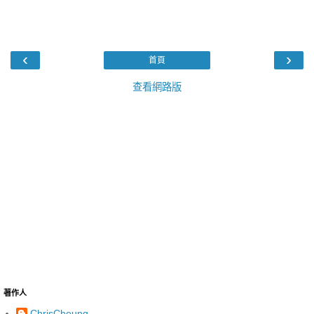
‹
›
首頁
查看網路版
著作人
ChrisCheung