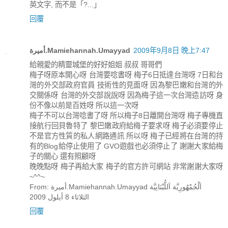
英文字, 而不是「?...」
回覆
أميرة.Mamiehannah.Umayyad
2009年9月8日 晚上7:47
給親愛的精靈城堡的好好姐姐 叔叔 哥哥們
梅子呀原本開心呀 台灣要唸書呀 梅子6日抵達台灣呀 7日和台
灣的外交部政府官員 技術性的見面呀 因為黎巴嫩和台灣的外
交關係呀 台灣的外交部說說呀 因為梅子這一次台灣造訪呀 身
份不像以前是百姓呀 所以這一次呀
梅子不可以台灣唸書了呀 所以梅子8日離開台灣呀 梅子專機直
接航行回貝魯特了 黎巴嫩政府給梅子要求呀 梅子必須要停止
不是官方性質的私人網路通訊 所以呀 梅子已經將在台灣的持
有的Blog給停止使用了 GVO遊戲也必須停止了 謝謝大家給梅
子的關心 還有照顧呀
晚晚點呀 梅子再給大家 梅子的官方許可網站 非常謝謝大家呀
~^^~
From: أميرة.Mamiehannah.Umayyad اَلْجُمْهُورِيَّة اَللُّبْنَانِيَّة
الثلاثاء 8 أيلول 2009
回覆