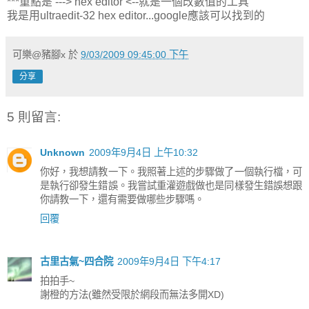
***重點是 ---> hex editor <--就是一個改數值的工具
我是用ultraedit-32 hex editor...google應該可以找到的
可樂@豬腳x
於
9/03/2009 09:45:00 下午
分享
5 則留言:
Unknown
2009年9月4日 上午10:32
你好，我想請教一下。我照著上述的步驟做了一個執行檔，可
是執行卻發生錯誤。我嘗試重灌遊戲做也是同樣發生錯誤想跟
你請教一下，還有需要做哪些步驟嗎。
回覆
古里古氣~四合院
2009年9月4日 下午4:17
拍拍手~
謝橙的方法(雖然受限於網段而無法多開XD)