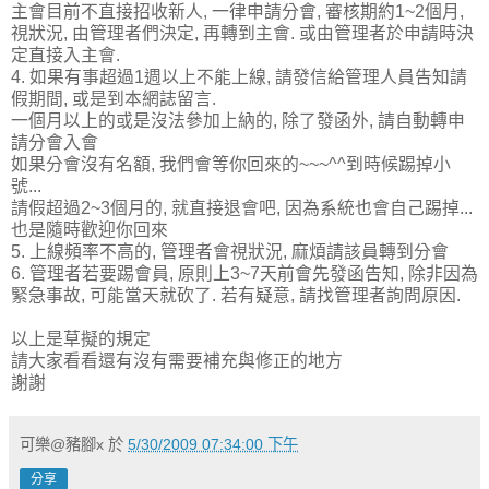
主會目前不直接招收新人, 一律申請分會, 審核期約1~2個月,
視狀況, 由管理者們決定, 再轉到主會. 或由管理者於申請時決
定直接入主會.
4. 如果有事超過1週以上不能上線, 請發信給管理人員告知請
假期間, 或是到本網誌留言.
一個月以上的或是沒法參加上納的, 除了發函外, 請自動轉申
請分會入會
如果分會沒有名額, 我們會等你回來的~~~^^到時候踢掉小
號...
請假超過2~3個月的, 就直接退會吧, 因為系統也會自己踢掉...
也是隨時歡迎你回來
5. 上線頻率不高的, 管理者會視狀況, 麻煩請該員轉到分會
6. 管理者若要踢會員, 原則上3~7天前會先發函告知, 除非因為
緊急事故, 可能當天就砍了. 若有疑意, 請找管理者詢問原因.
以上是草擬的規定
請大家看看還有沒有需要補充與修正的地方
謝謝
可樂@豬腳x
於
5/30/2009 07:34:00 下午
分享