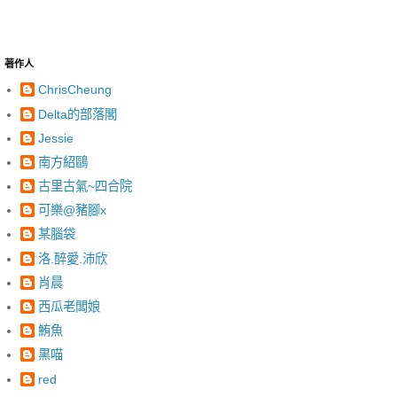
著作人
ChrisCheung
Delta的部落閣
Jessie
南方紹鷗
古里古氣~四合院
可樂@豬腳x
某腦袋
洛.醉愛.沛欣
肖晨
西瓜老闆娘
鮪魚
黒喵
red